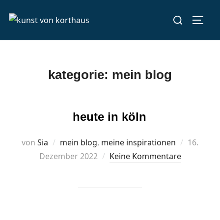
Zum
Suchen
Inhalt
Seite
nach:
springen
kategorie:
mein blog
heute in köln
Veröffent
von
Sia
mein blog
,
meine inspirationen
16.
am
Dezember 2022
Keine Kommentare